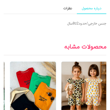
درباره محصول
نظرات
جنس خارجی/حدود2تا8سال
محصولات مشابه