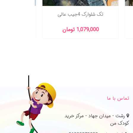
تک شلوار واید کد 224
تک شلوارک 4جیب عال
سایز6سال تا 14 سال
1,298,000 تومان
1,079,000 ت
تماس با ما
رشت - میدان جهاد - مرکز خرید
کودک من