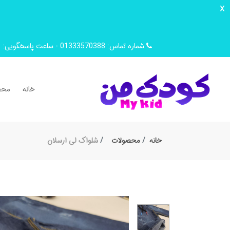
x
شماره تماس: 01333570388 - ساعت پاسخگویی: 9 صبح تا 14 ظهر
خانه
محص
خانه
محصولات
شلواک لی ارسلان