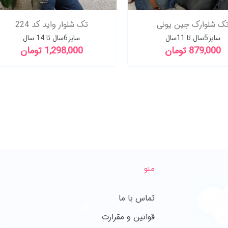
ار فول بگ عااالی کد 227
تک شلوارک جین یونی
سایز 6 سال تا بزرگسال
سایز5سال تا 11سال
1,589,000 تومان
879,000 تومان
منو
تماس با ما
قوانین و مقرارت