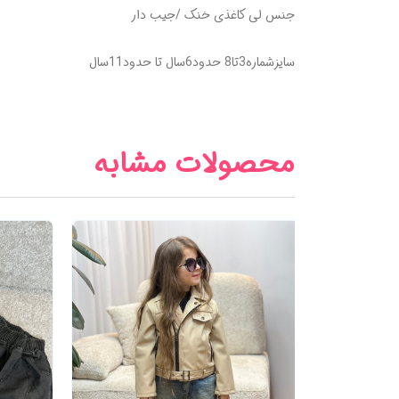
جنس لی کاغذی خنک /جیب دار
سایزشماره3تا8 حدود6سال تا حدود11سال
محصولات مشابه