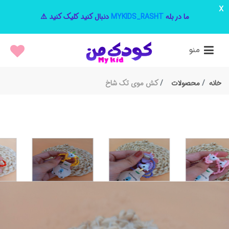
x
ما در بله
MYKIDS_RASHT
دنبال کنید کلیک کنید ⚠️
منو
خانه
محصولات
کش موی تک شاخ