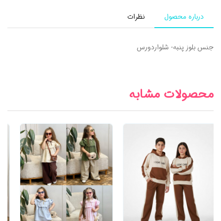
درباره محصول
نظرات
جنس بلوز پنبه- شلواردورس
محصولات مشابه