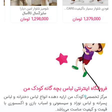
 تیکه زیبای عسلک
هودی شلوار بسیار باکیفیتI DONT CARE
شومیز شلو
سایز2سال تا8سال
998,0 تومان
1,379,000 تومان
1,298,000
فروشگاه اینترنتی لباس بچه گانه کودک من
مرکز تخصصی کودک من ارایه دهنده انواع لباس دخترانه و لباس
پسرانه و لباس نوزاد و سیسمونی و اسباب بازی و اکسسوری با
قیمت و کیفیت مناست می‌باشد.