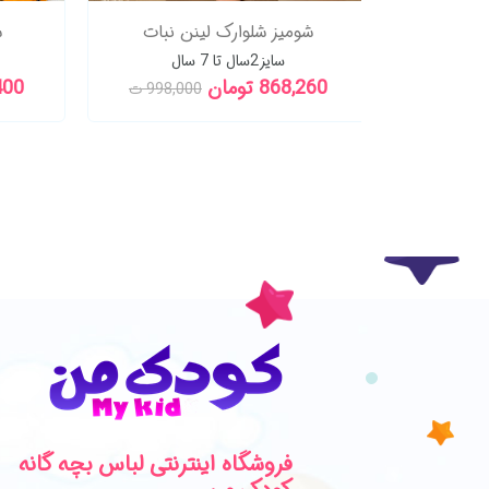
یل بانی
شومیز شلوارک لینن نبات
س
سایز2سال تا 7 سال
868,260 تومان
5,400
1,179, ت
998,000 ت
فروشگاه اینترنتی لباس بچه گانه