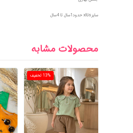
سایزsتاxl حدود1سال تا 4سال
محصولات مشابه
12
تخفیف
13%
تخفیف