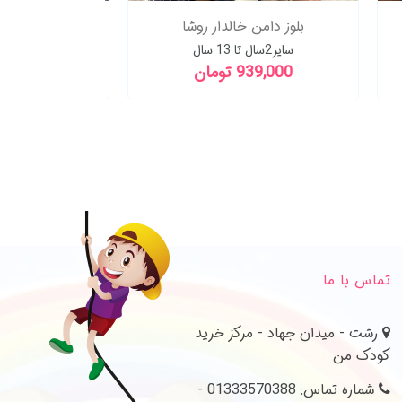
بلوز دامن خالدار روشا
تیشرت شلوارک 
سایز2سال تا 13 سال
سایز8سال تا 15سال
939,000 تومان
879,000 تو
تماس با ما
رشت - میدان جهاد - مرکز خرید
کودک من
شماره تماس: 01333570388 -