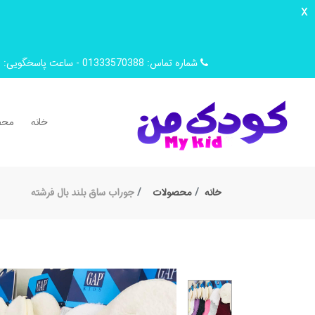
x
شماره تماس: 01333570388 - ساعت پاسخگویی: 9 صبح تا 14 ظهر
خانه
محص
خانه
محصولات
جوراب ساق بلند بال فرشته