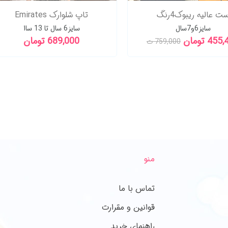
ت عالیه ریبوک4رنگ
تاپ شلوارک Emirates
سایز6و7سال
سایز6 سال تا 13 ساا
45 تومان
689,000 تومان
759,000 ت
منو
تماس با ما
قوانین و مقرارت
راهنمای خرید