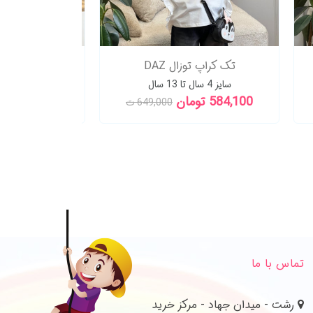
تک کراپ توزال DAZ
تک دامن لینن پ
سایز 4 سال تا 13 سال
سایز 2 سال تا 8 سال
584,100 تومان
375,200 تومان
649,000 ت
تماس با ما
رشت - میدان جهاد - مرکز خرید