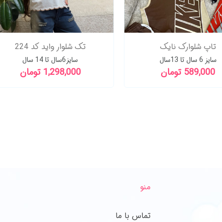
تاپ شلوارک نایک
تک شلوار واید کد 224
سایز 6 سال تا 13سال
سایز6سال تا 14 سال
589,000 تومان
1,298,000 تومان
منو
تماس با ما