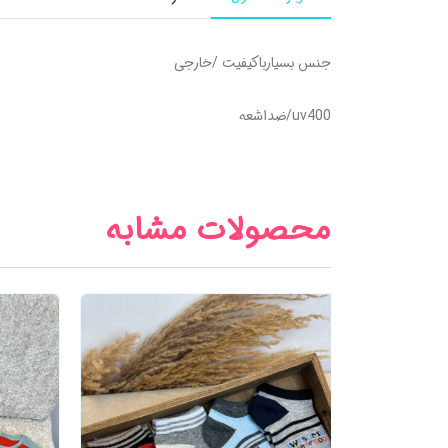
جنس بسیارباکیفیت /خارجی
uv400/ضداشعه
محصولات مشابه