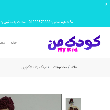
x
شماره تماس: 01333570388 - ساعت پاسخگویی: 9 صبح تا 14 ظهر
خانه
محص
خانه
محصولات
عینک زنانه لاکچری