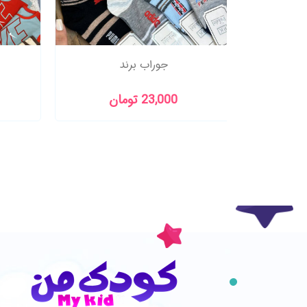
تین چین
جوراب برند
23,000 تومان