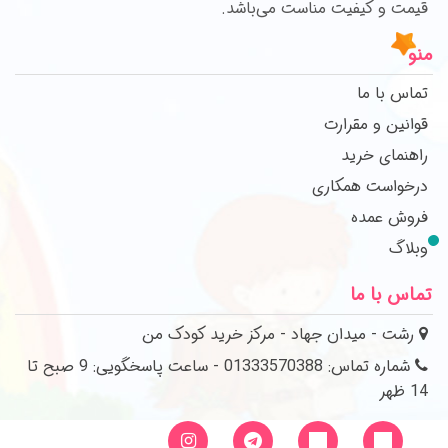
قیمت و کیفیت مناست می‌باشد.
منو
تماس با ما
قوانین و مقرارت
راهنمای خرید
درخواست همکاری
فروش عمده
وبلاگ
تماس با ما
رشت - میدان جهاد - مرکز خرید کودک من
شماره تماس: 01333570388 - ساعت پاسخگویی: 9 صبح تا
14 ظهر