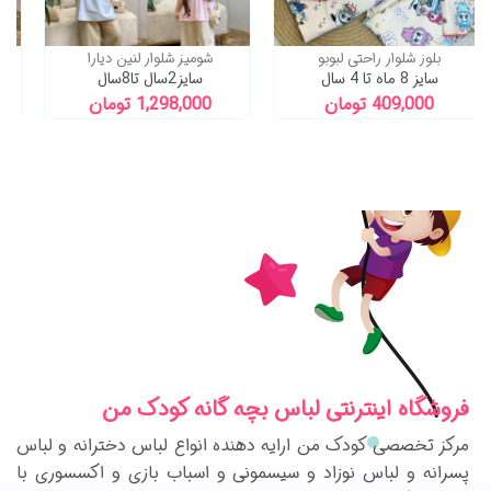
هودی شلوار بسیار باکیفیتI DONT CARE
بلوز شلوار راحتی لبوبو
شومیز شلوا
سایز 8 ماه تا 4 سال
سایز2سال تا8سال
1,37 تومان
409,000 تومان
1,298,000 ت
فروشگاه اینترنتی لباس بچه گانه کودک من
مرکز تخصصی کودک من ارایه دهنده انواع لباس دخترانه و لباس
پسرانه و لباس نوزاد و سیسمونی و اسباب بازی و اکسسوری با