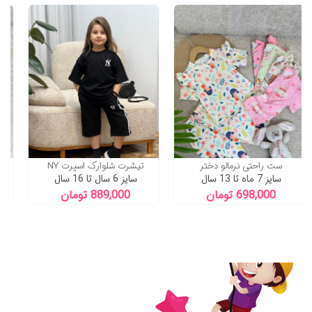
تاپ شلوارک برکه
ست راحتی نرمالو دختر
تیش
سایز 4 سال تا 11 سال
سایز 7 ماه تا 13 سال
سایز 6
859,000 تومان
698,000 تومان