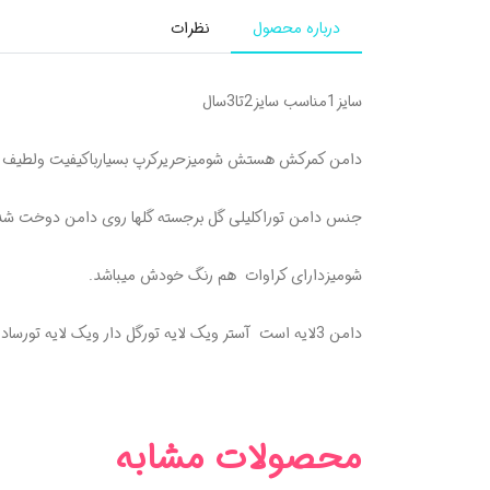
درباره محصول
نظرات
سایز1مناسب سایز2تا3سال
دامن کمرکش هستش شومیزحریرکرپ بسیارباکیفیت ولطیف
جنس دامن توراکلیلی گل برجسته گلها روی دامن دوخت شده 
شومیزدارای کراوات هم رنگ خودش میباشد.
دامن 3لایه است آستر ویک لایه تورگل دار ویک لایه تورساده دارد .
محصولات مشابه