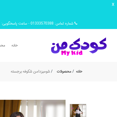
x
شماره تماس: 01333570388 - ساعت پاسخگویی: 9 صبح تا 14 ظهر
خانه
محص
خانه
محصولات
شومیزدامن شکوفه برجسته