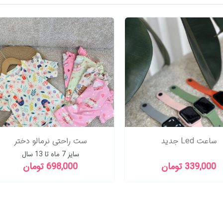
شرت شلوارک SMODE
ساعت Led جدید
سایز7ماه تا 4سال
649,000 تومان
339,000 تومان