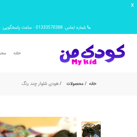
x
شماره تماس: 01333570388 - ساعت پاسخگویی: 9 صبح تا 14 ظهر
خانه
محص
خانه
محصولات
هودی شلوار چند رنگ