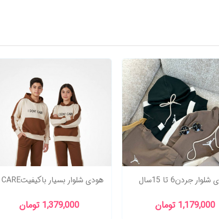
لوار جردن6 تا 15سال
1,179,000 تومان
1,379,000 تومان