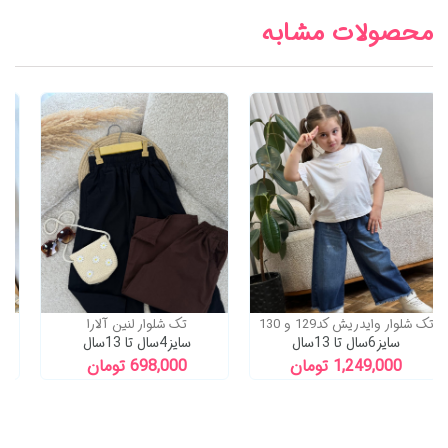
محصولات مشابه
10%
تخفیف
تک شلوارک 4جیب عالی
تک شلوار وایدریش کد129 و 130
سایز6سال تا 13سال
971,100 تومان
1,249,000 تومان
1,079,000
ت