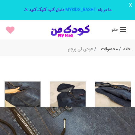
x
ما در بله
MYKIDS_RASHT
دنبال کنید کلیک کنید ⚠️
منو
خانه
محصولات
هودی لی پرچم