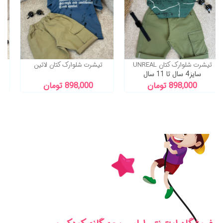
ست راحتی نرمالو دختر
تیشرت شلوارک کتان UNREAL
تیش
سایز 7 ماه تا 13 سال
سایز4 سال تا 11 سال
698,000 تومان
898,000 تومان