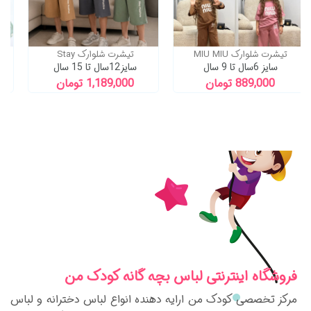
تک شلوارک اسپرت پرفروش
تیشرت شلوارک MIU MIU
سایز2سال تا 16ساا
سایز 6سال تا 9 سال
سای
385,000 تومان
889,000 تومان
فروشگاه اینترنتی لباس بچه گانه کودک من
مرکز تخصصی کودک من ارایه دهنده انواع لباس دخترانه و لباس