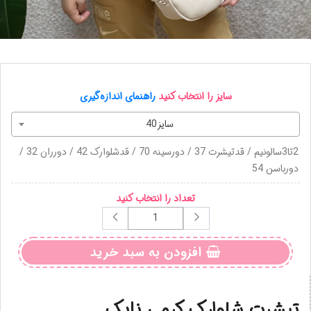
سایز را انتخاب کنید
راهنمای اندازه‌گیری
سایز40
2تا3سالونیم / قدتیشرت 37 / دورسینه 70 / قدشلوارک 42 / دورران 32 /
دورباسن 54
تعداد را انتخاب کنید
افزودن به سبد خرید
تیشرت شلوارک کرمی نایک