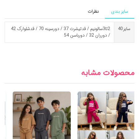
سایز بندی
نظرات
سایز40
2تا3سالونیم / قدتیشرت 37 / دورسینه 70 / قدشلوارک 42
/ دورران 32 / دورباسن 54
محصولات مشابه