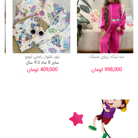
ی شیک آیریک
سه تیکه زیبای عسلک
بلوز شلوار راحتی لبو
سایز 8 ماه تا 4 سال
998,000 تومان
409,000 تومان