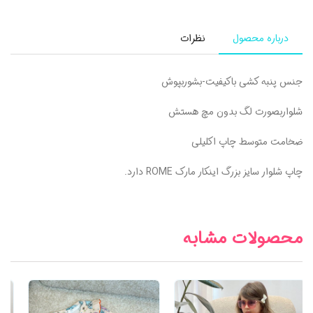
درباره محصول
نظرات
جنس پنبه کشی باکیفیت-بشوربپوش
شلواربصورت لگ بدون مچ هستش
ضخامت متوسط چاپ اکلیلی
چاپ شلوار سایز بزرگ اینکار مارک ROME دارد.
محصولات مشابه