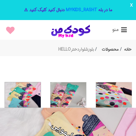
x
ما در بله
MYKIDS_RASHT
دنبال کنید کلیک کنید ⚠️
منو
خانه
محصولات
بلوزشلواردخترHELLO