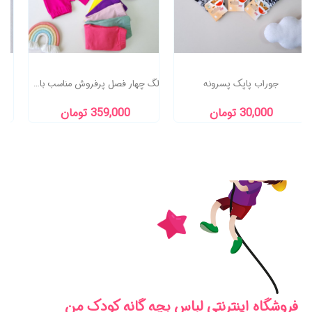
جوراب پاپک پسرونه
لگ چهار فصل پرفروش مناسب باشگاه ومنزل ...
ش
30,000 تومان
359,000 تومان
فروشگاه اینترنتی لباس بچه گانه کودک من