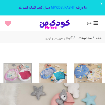
x
ما در بله
MYKIDS_RASHT
دنبال کنید کلیک کنید ⚠️
منو
خانه
محصولات
آغوش سوییسی توری