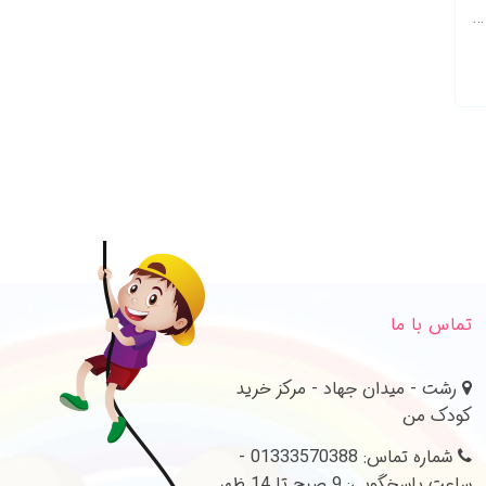
هودی شلوار بسیار باکیفیتI DONT CARE
تماس با ما
رشت - میدان جهاد - مرکز خرید
کودک من
شماره تماس: 01333570388 -
ساعت پاسخگویی: 9 صبح تا 14 ظهر