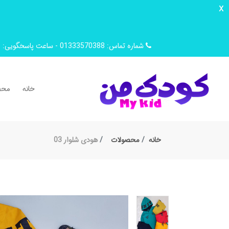
x
شماره تماس: 01333570388 - ساعت پاسخگویی: 9 صبح تا 14 ظهر
خانه
محص
خانه
محصولات
هودی شلوار 03