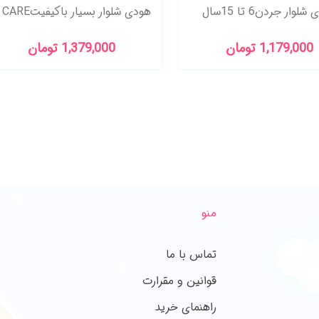
لوار جردن6 تا 15سال
1,179,000 تومان
1,379,000 تومان
منو
تماس با ما
قوانین و مقرارت
راهنمای خرید