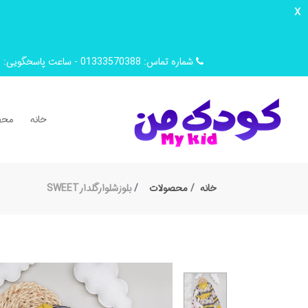
x
شماره تماس: 01333570388 - ساعت پاسخگویی: 9 صبح تا 14 ظهر
خانه
محص
خانه
محصولات
بلوزشلوارگلدارSWEET