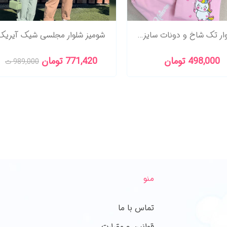
بلوز شلوار تک شاخ و دونات سایز35
شومیز شلوار مجلسی شیک آیریک
498,000 تومان
771,420 تومان
989,000 ت
منو
تماس با ما
قوانین و مقرارت