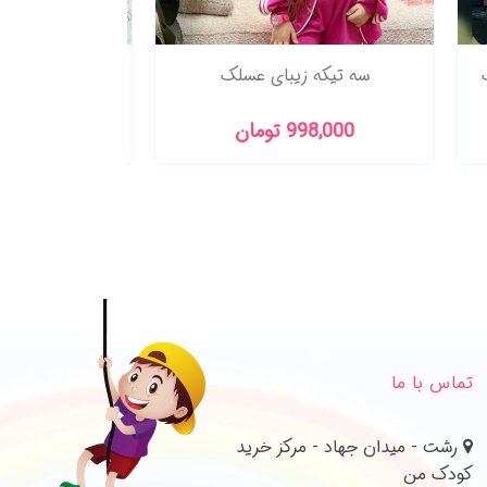
سه تیکه زیبای عسلک
بلوز شلوار
سایز 8 ماه تا 4 سال
998,000 تومان
409,000 تو
تماس با ما
رشت - میدان جهاد - مرکز خرید
کودک من