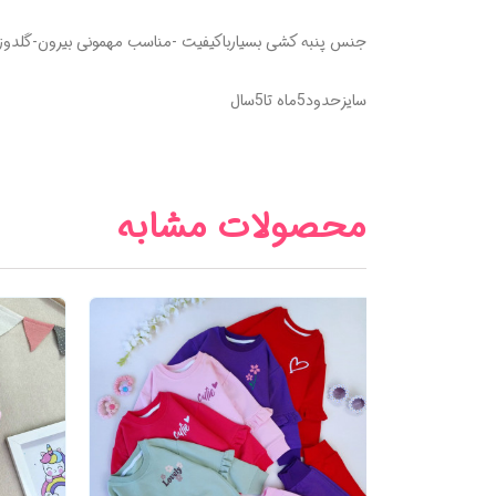
جنس پنبه کشی بسیارباکیفیت -مناسب مهمونی بیرون-گلدو
سایزحدود5ماه تا5سال
محصولات مشابه