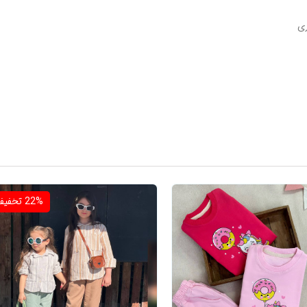
زی
22%
تخفیف