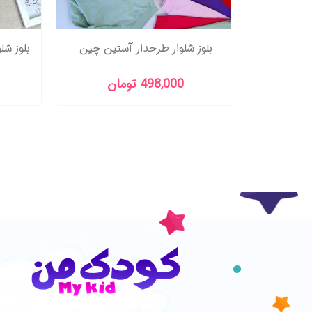
رت مایا
بلوز شلوار طرحدار آستین چین
498,000 تومان