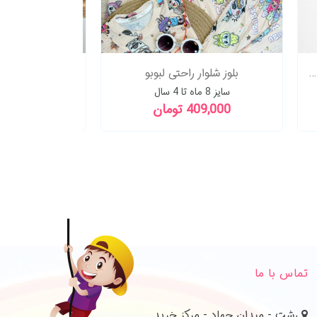
هودی شلوار بسیار باکیفیتI DONT CARE
بلوز شلوار
سایز 8 ماه تا 4 سال
1,379,000 تومان
409,000 تو
تماس با ما
رشت - میدان جهاد - مرکز خرید