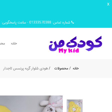
x
شماره تماس: 01333570388 - ساعت پاسخگویی: 9 صبح تا 14 ظهر
خانه
محص
خانه
محصولات
هودی شلوار گربه پرنسس تاجدار