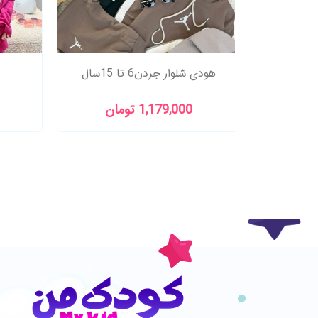
بلوز شلوار تک شاخ و دونات سایز35
شومیز شلوار مجلسی شیک آیریک
هودی ش
989,000 تومان