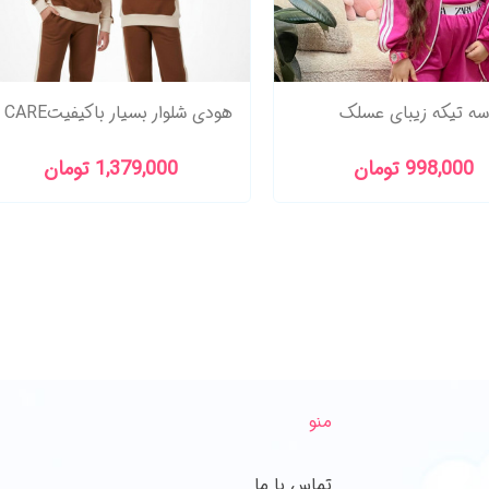
لوار جردن6 تا 15سال
سه تیکه زیبای عسلک
1,179,000 تومان
998,000 تومان
منو
تماس با ما