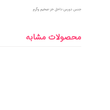
جنس دورس-داخل خز-ضخیم وگرم
محصولات مشابه