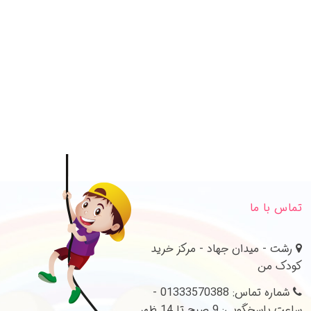
تماس با ما
رشت - میدان جهاد - مرکز خرید
کودک من
شماره تماس: 01333570388 -
ساعت پاسخگویی: 9 صبح تا 14 ظهر