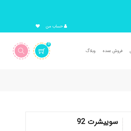
حساب من
0
فروش عمده
وبلاگ
سوییشرت 92