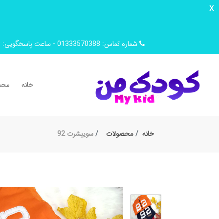
x
شماره تماس: 01333570388 - ساعت پاسخگویی: 9 صبح تا 14 ظهر
خانه
محص
خانه
محصولات
سوییشرت 92