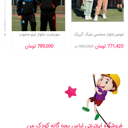
شومیز شلوار مجلسی شیک آیریک
سویشرت شلوار تیم محبوب
771,420 تومان
789,000 تومان
989,000 ت
فروشگاه اینترنتی لباس بچه گانه کودک من