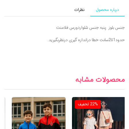
درباره محصول
نظرات
جنس بلوز پنبه جنس شلواردورس فلامنت
حدود1تا2سانت خطا دراندازه گیری درنظربگیرید.
محصولات مشابه
22%
تخفیف