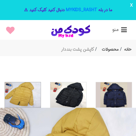
x
ما در بله
MYKIDS_RASHT
دنبال کنید کلیک کنید ⚠️
منو
خانه
محصولات
کاپشن پشت بنددار