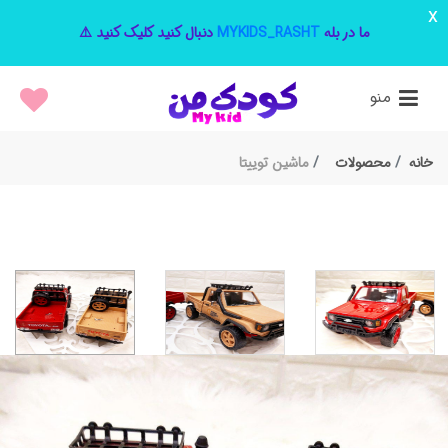
x
ما در بله
MYKIDS_RASHT
دنبال کنید کلیک کنید ⚠️
منو
خانه
محصولات
ماشین توییتا