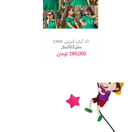
تک کراپ کبریتی ZANC
سایز2تا5سال
289,000 تومان