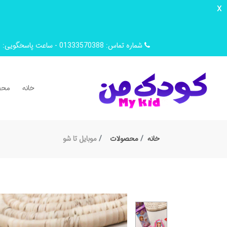
x
شماره تماس: 01333570388 - ساعت پاسخگویی: 9 صبح تا 14 ظهر
خانه
محص
خانه
محصولات
موبایل تا شو