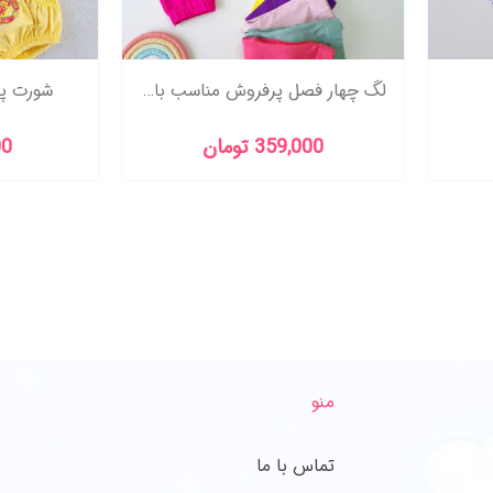
لگ چهار فصل پرفروش مناسب باشگاه ومنزل ...
شورت پن
359,000 تومان
000
منو
تماس با ما