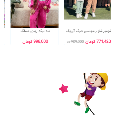
شومیز شلوار مجلسی شیک آیریک
سه تیکه زیبای عسلک
771,420 تومان
998,000 تومان
989,000 ت