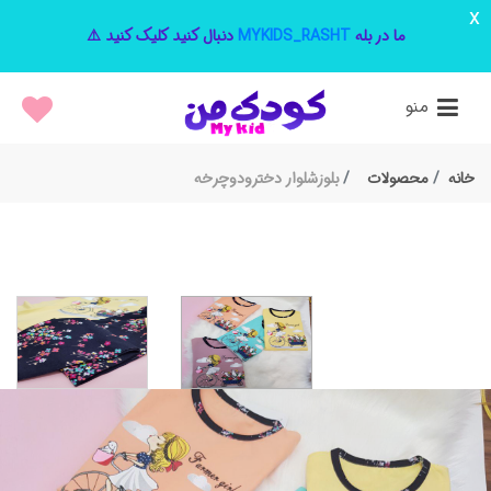
x
ما در بله
MYKIDS_RASHT
دنبال کنید کلیک کنید ⚠️
منو
خانه
محصولات
بلوزشلوار دخترودوچرخه