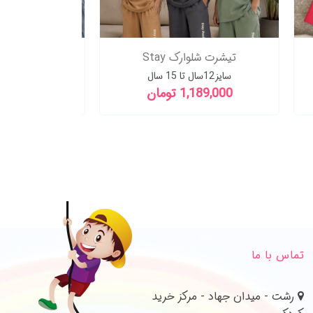
تیشرت شلوارک Stay
تیشرت شلوارک 
سایز12سال تا 15 سال
سایز8سال تا 15سال
1,189,000 تومان
879,000 تو
تماس با ما
رشت - میدان جهاد - مرکز خرید