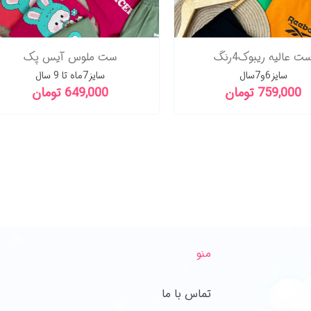
ت عالیه ریبوک4رنگ
ست ملوس آیس پک
سایز6و7سال
سایز7ماه تا 9 سال
759,000 تومان
649,000 تومان
منو
تماس با ما