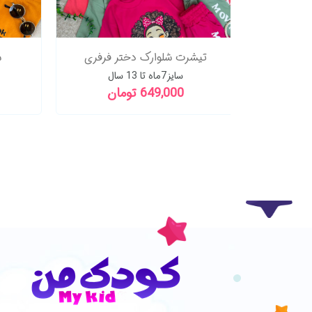
ی لاتین
تیشرت شلوارک دختر فرفری
س
سایز7ماه تا 13 سال
649,000 تومان