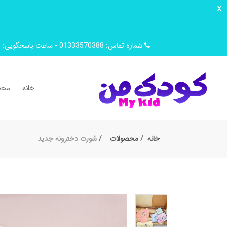
x
شماره تماس: 01333570388 - ساعت پاسخگویی: 9 صبح تا 14 ظهر
خانه
محص
خانه
محصولات
شورت دخترونه جدید