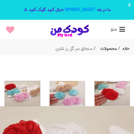
x
ما در بله
MYKIDS_RASHT
دنبال کنید کلیک کنید ⚠️
منو
خانه
محصولات
سنجاق سر گل رز شاین