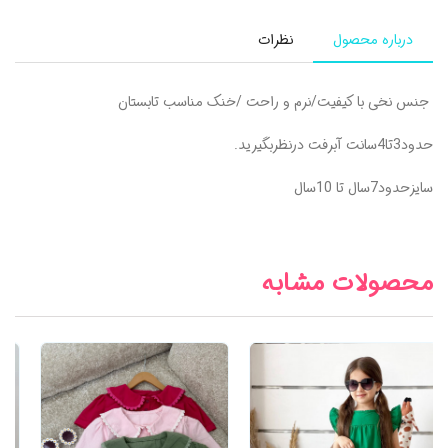
درباره محصول
نظرات
جنس نخی با کیفیت/نرم و راحت /خنک مناسب تابستان
حدود3تا4سانت آبرفت درنظربگیرید.
سایزحدود7سال تا 10سال
محصولات مشابه