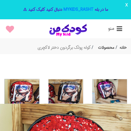
x
ما در بله
MYKIDS_RASHT
دنبال کنید کلیک کنید ⚠️
منو
خانه
محصولات
کوله پولک برگردون دختر لاکچری