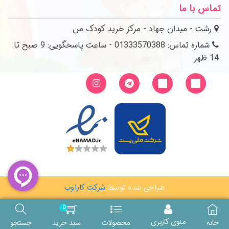
تماس با ما
رشت - میدان جهاد - مرکز خرید کودک من
شماره تماس: 01333570388 - ساعت پاسخگویی: 9 صبح تا
14 ظهر
طراحی شده توسط
شرکت کاراوب
0
منوی کاربری
خانه
محصولات
سبد خرید
جستجو