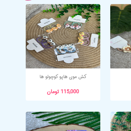
کش موی هاپو کوچولو ها
115,000 تومان