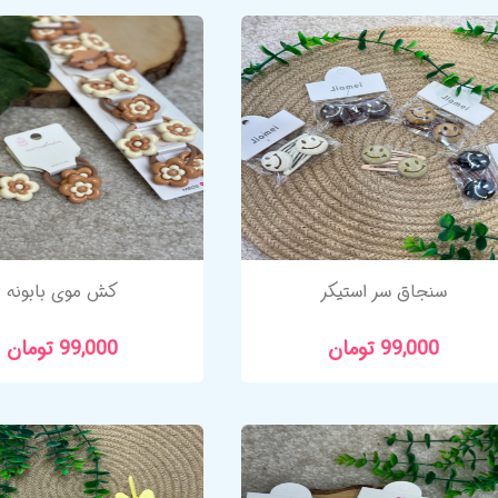
سنجاق سر استیکر
کش موی بابونه
99,000 تومان
99,000 تومان