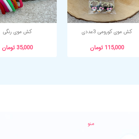
کش موی کورومی 3عددی
کش موی رنگی
115,000 تومان
35,000 تومان
منو