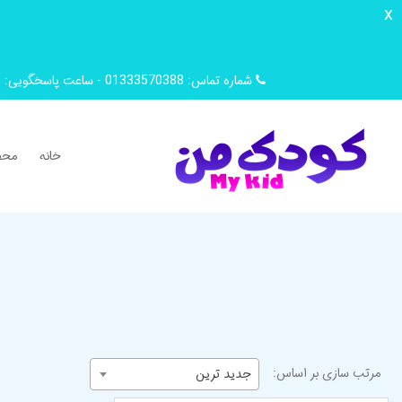
x
شماره تماس: 01333570388 - ساعت پاسخگویی: 9 صبح تا 14 ظهر
خانه
محص
مرتب سازی بر اساس:
جدید ترین