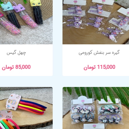
گیره سر بنفش کورومی
چهل گیس
115,000 تومان
85,000 تومان