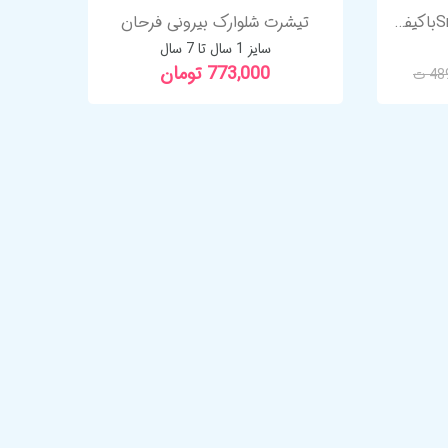
تاپ شلوارک اسپرت Smilingباکیفیت عالی
تیشرت شلوارک بیرونی فرحان
سایز 1 سال تا 7 سال
773,000 تومان
4 ت