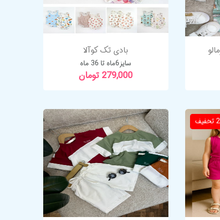
الو
بادی تک کوآلا
سایز6ماه تا 36 ماه
279,000 تومان
تخفیف