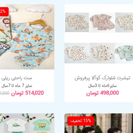
22%
تیشرت شلوارک کوآلا پرفروش
ست راحتی ریلی
سایز6ماه تا 3سال
سایز 7 ماه تا 7سال
498,000 تومان
514,020 تومان
59,000
15%
تخفیف