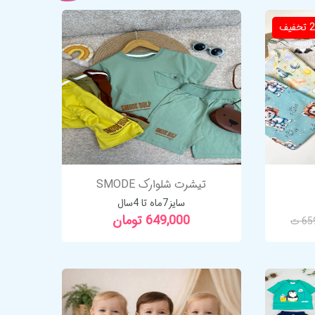
تخفیف
تیشرت شلوارک SMODE
سایز7ماه تا 4سال
649,000 تومان
6 ت