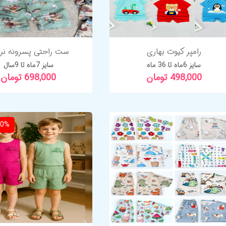
رامپر کیوت بهاری
ست راحتی پسرونه نرم
سایز 6ماه تا 36 ماه
سایز 7ماه تا 9سال
498,000 تومان
698,000 تومان
20%