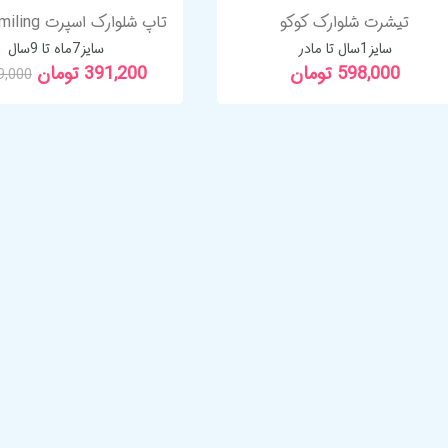
تیشرت شلوارک کوکو
سایز1سال تا مادر
سایز7ماه تا 9سال
598,000 تومان
391,200 تومان
89,000