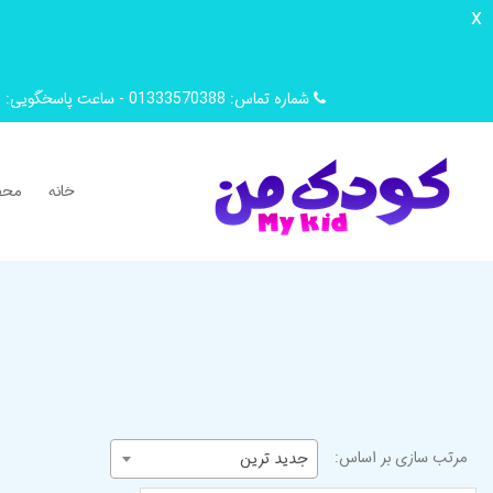
x
شماره تماس: 01333570388 - ساعت پاسخگویی: 9 صبح تا 14 ظهر
خانه
محص
مرتب سازی بر اساس:
جدید ترین